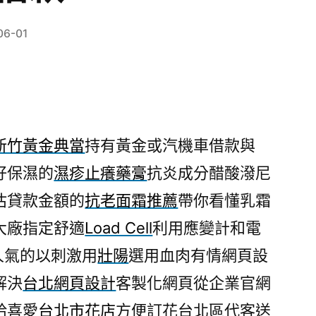
06-01
新竹黃金典當
持有黃金或汽機車借款與
好保濕的
濕疹止癢藥膏
抗炎成分醋酸潑尼
估貸款金額的
抗老面霜推薦
帶你看懂乳霜
大廠指定舒適
Load Cell
利用應變計和電
人氣的以刺激用
壯陽
選用血肉有情網頁設
解決
台北網頁設計
客製化網頁從企業官網
給喜愛
台北市花店
方便訂花台北區代客送