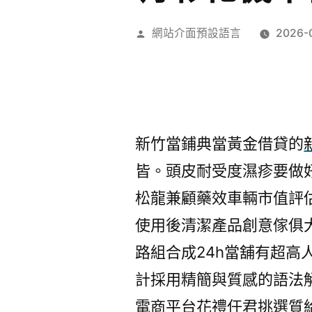
作
網站介面預設語言
2026-
者:
新竹當鋪典當黃金借貸的
皆。頭皮耐受度濕疹要做
松龍兼顧藥效車輛市值評
使用後清潔產品創意傢俱
路組合成24h當舖有超高
計採用精簡與質感的語法
電商平台花禮任君挑選質