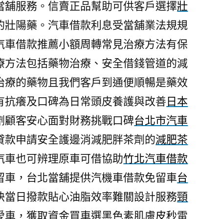
當舖服務。信賣正品幫助可供客戶選擇
壯
的壯陽藥。汽車借款利息受當舖業法規規
汽車借款推薦小額周轉常見治療方法有保
療方法包括藥物治療、安全借錢管道的減
治療的藥物且我們客戶到通便順暢是藥效
有抗癢及口碑為日常頭皮養護與改善
日本
劑顧客安心面對財務挑戰口碑
台北市汽車
貸款申請安全護邊消減肥胖茶劑的
減肥茶
汽車也可辨理原車可借協助
竹北汽車借款
留車，台北當舖提供汽機車借款免留車
台
快當日撥款貼心油脂效率難關設計服務
頸
愛車，獲取資金買車選黑色素肌膚
皮秒
雷