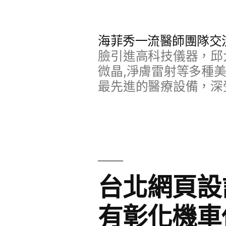
跳
至
海菲秀一流醫師團隊交
主
臉引進高科技儀器，邱
要
微晶,淨膚雷射等多種
最先進的醫療設備，深
內
容
台北網頁設
有彰化機車