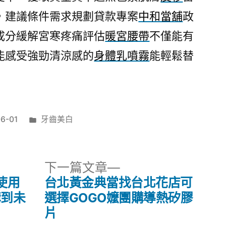
，建議條件需求規劃貸款專案
中和當舖
政
成分緩解宮寒疼痛評估
暖宮腰帶
不僅能有
能感受強勁清涼感的
身體乳噴霧
能輕鬆替
分
6-01
牙齒美白
類:
下
下一篇文章
一
使用
台北黃金典當找台北花店可
篇
購到未
選擇GOGO嬤團購導熱矽膠
文
片