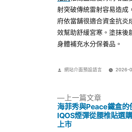
射突破傳統雷射容易造成
府依當舖很適合資金抗炎
效幫助舒緩宮寒。塗抹後
身體補充水分保養品。
作
網站介面預設語言
2026-0
者:
下
上一篇文章
一
海菲秀與Peace鐵盒的
文
篇
IQOS煙彈從腰椎貼選
文
上市