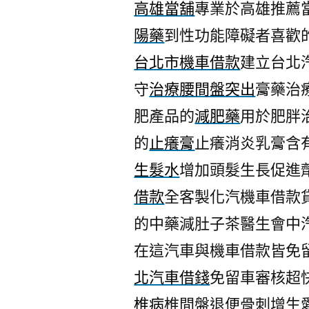
高雄當舖
專業於高雄推薦
陽藥
到性功能障礙者喜歡
台北市機車借款
建立台北
守
治療腰間盤突出
膏藥治
肥產品的
減肥藥
用於肥胖
的
止癢膏
止癢消炎乳膏含
生髮水
增加頭髮生長促進
借款
全客製化汽機車借款
的中藥減肚子茶醫生會中
在這汽車與機車借款皆免
北汽車借錢
免留車審核超
椎病
椎間盤退便骨刺增生