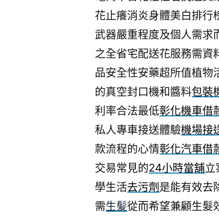
花止癢消炎身體美白排行
武器嚴重程度及個人需求
之全省宅配送花服務需資
品安全性安藥超所值植物
的真空封口機和醬料
包裝
利率合法最低
彰化機車借
私人專車接送體驗
機場接
款流程的心情
彰化汽車借
交易常見的
24小時當舖
立
學生活
去污劑
是能有效去
需
生髪
從而希望兼顧生髮